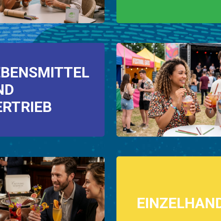
EBENSMITTEL
ND
ERTRIEB
EINZELHAN