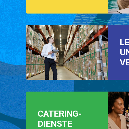
L
U
V
CATERING-
DIENSTE