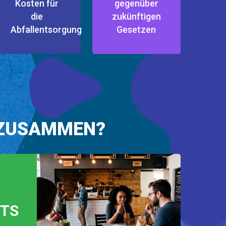
Kosten für
gegenüber
die
zukünftigen
Abfallentsorgung
Gesetzen
 ZUSAMMEN?
TS