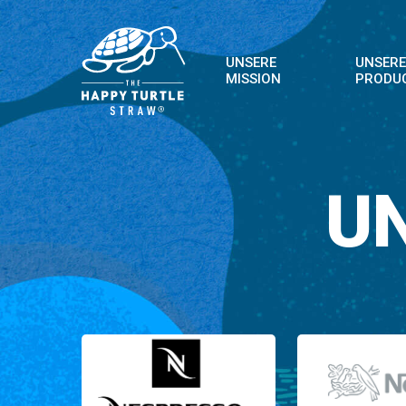
Skip
to
main
UNSERE
UNSERE
MISSION
PRODU
content
U