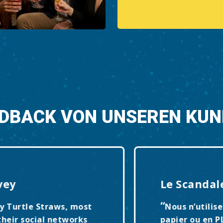
DBACK VON UNSEREN KU
ey
Le Scandale
“
 Turtle Straws, most
Nous n’utiliser
eir social networks
papier ou en PLA