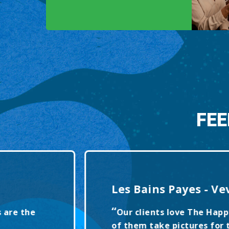
FEE
Les Bains Payes - Vev
“
are the
Our clients love The Happy
of them take pictures for th