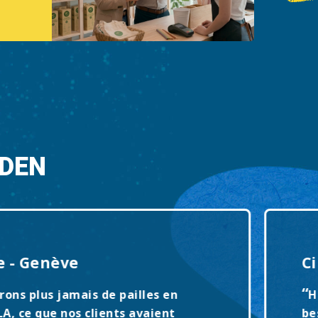
NDEN
 - Genève
Cip
“
ons plus jamais de pailles en
Han
, ce que nos clients avaient
best